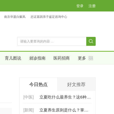
登录
注册
南京华厦白癜风
忠证基因亲子鉴定咨询中心
育儿图说
就诊指南
医药招商
更多
今日热点
好文推荐
[中医]
立夏吃什么最养生？这6种时令食物助你
[新闻]
立夏养生原则是什么？掌握这3大核心原