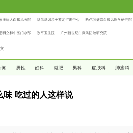
家庄远大白癜风医院
华亲基因亲子鉴定咨询中心
哈尔滨盛京白癜风医学研究院
鉴定咨询中心
中量亲子鉴定咨询中心
沈阳爱尔眼科医院（总院区）
思明立和中医门诊部
政平卫生院
广州新世纪白癜风防治研究院
文
新闻
男性
妇科
减肥
男科
皮肤科
肿瘤科
么味 吃过的人这样说