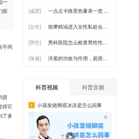
如一
[减肥]
一点点卡路里热量表一览 一点点里热量
们听
[女性]
按摩精油进入女性私处会伤肝吗？会被内
[男性]
男科医院怎么检查男性性功能？（涉及前列腺与激素水平检测）
有不同
[保健]
洋葱的功效与作用，厨房常见食材的养生奥秘
科普视频
科普音频
的甜
小孩发烧脚底冰凉是怎么回事
1
觉得它
到了多