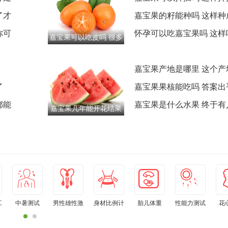
了才
率最高
嘉宝果的籽能种吗 这样种
你可
最高
怀孕可以吃嘉宝果吗 这样
嘉宝果可以吃皮吗 很多
全
人都吃错了
嘉宝果产地是哪里 这个产
了
宗
嘉宝果果核能吃吗 答案出
都能
嘉宝果是什么水果 终于有
嘉宝果几年能开花结果
楚了
这个时间要记牢
工
中暑测试
男性雄性激
身材比例计
胎儿体重
性能力测试
花
素水平自测
算器