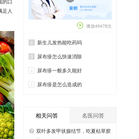
糯的口
满足人
播放49478次
新生儿发热能吃药吗
2
尿布疹怎么快速消除
3
尿布疹一般多久能好
4
尿布疹是怎么造成的
5
相关问答
名医问答
双叶多发甲状腺结节，吃夏枯草胶