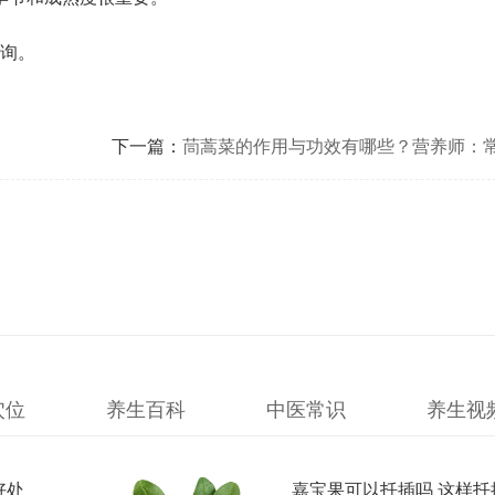
询。
下一篇：
茼蒿菜的作用与功效有哪些？营养师：常
种人
穴位
养生百科
中医常识
养生视
好处
嘉宝果可以扦插吗 这样扦