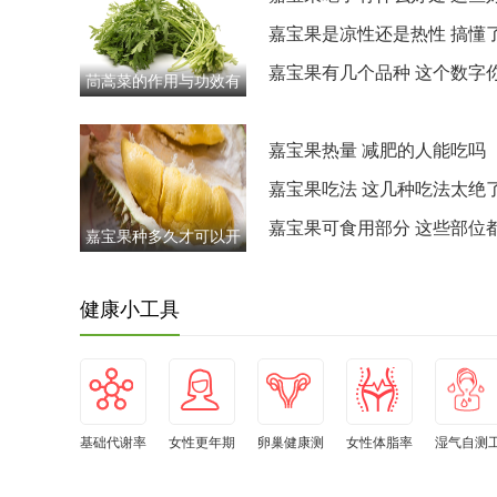
太实在了
嘉宝果是凉性还是热性 搞懂
能放心吃
嘉宝果有几个品种 这个数字
茼蒿菜的作用与功效有
能想不到
哪些？营养师：常
嘉宝果热量 减肥的人能吃吗
嘉宝果吃法 这几种吃法太绝
嘉宝果可食用部分 这些部位
嘉宝果种多久才可以开
吃
花结果 等不及的别种
健康小工具
基础代谢率
女性更年期
卵巢健康测
女性体脂率
湿气自测
自测
自测
试
水平自测
具