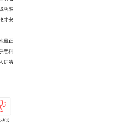
成功率
吃才安
地最正
乎意料
人讲清
心测试
肾虚测试
孕期体重计
亚健康测试
上火测试
痛经程度自
算器
小工具
测