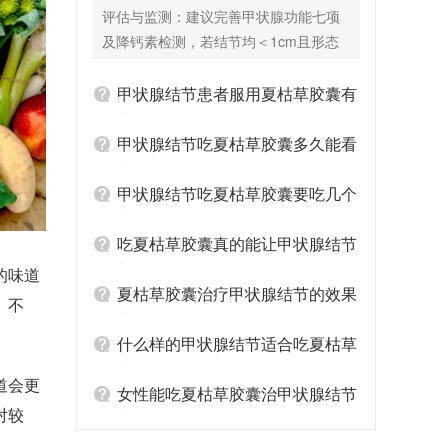
囊有辅助效果吗？
评估与监测：建议完善甲状腺功能七项
及降钙素检测，若结节均＜1cm且形态
良性，可每6-12个月复查超声动态观
察，无需过度干预。 夏枯草胶囊的应用
甲状腺结节患者服用夏枯草胶囊有
场景：若您存在肝郁化火证候（如易
哪些禁忌
怒、口苦、颈部灼热感），夏枯草胶囊
甲状腺结节吃夏枯草胶囊多久能看
可辅助改善机体代谢内环境。临床观察
到结节缩小
显示，夏枯草胶囊联合生活方式调整，
甲状腺结节吃夏枯草胶囊要吃几个
有助于减缓部分患者的结节增长趋势。
疗程
服用期间忌食辛辣油腻，疗程建议3个月
吃夏枯草胶囊真的能让甲状腺结节
为一周期。 联合用药方案：夏枯草胶囊
的味道
变小吗
可与西药如硒酵母片（调节甲状腺免
夏枯草胶囊治疗甲状腺结节的效果
。不
疫）或左甲状腺素钠片（用于伴甲减
怎么样
者）配合使用，但需遵医嘱错开服药时
什么样的甲状腺结节适合吃夏枯草
间。需强调的是，夏枯草胶囊不宜与其
胶囊
道会更
他散结类中成药叠加服用，以免药效冲
女性能吃夏枯草胶囊治甲状腺结节
对较
突或增加肝肾负担。 关键提示： 若任一
吗
结节短期内增长＞20%、出现微钙化或