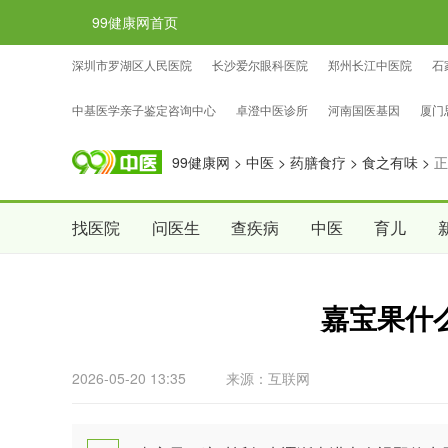
99健康网首页
深圳市罗湖区人民医院
长沙爱尔眼科医院
郑州长江中医院
石
忠证亲子鉴定咨询中心
国权基因亲子鉴定咨询中心
中检国权亲子
中基医学亲子鉴定咨询中心
卓澄中医诊所
河南国医基因
厦门
99健康网
>
中医
>
药膳食疗
>
食之有味
>
正
找医院
问医生
查疾病
中医
育儿
嘉宝果什
2026-05-20 13:35
来源：互联网