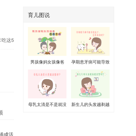
血流丰富，应及时就诊排除手术指征，
切勿依赖单一药物调理。
育儿图说
吃这5
赚大了
男孩像妈女孩像爸
孕期患牙病可能导致
是真是假
流产是真的吗
母乳太清是不是就没
新生儿的头发越剃越
频
营养
浓密吗
插成活