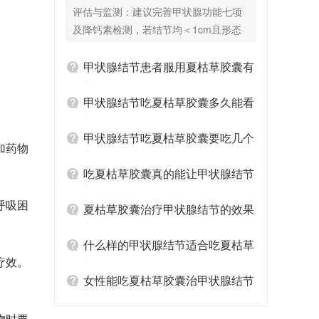
囊有辅助效果吗？
评估与监测：建议完善甲状腺功能七项
及降钙素检测，若结节均＜1cm且形态
良性，可每6-12个月复查超声动态观
察，无需过度干预。 夏枯草胶囊的应用
甲状腺结节患者服用夏枯草胶囊有
场景：若您存在肝郁化火证候（如易
哪些禁忌
怒、口苦、颈部灼热感），夏枯草胶囊
甲状腺结节吃夏枯草胶囊多久能看
可辅助改善机体代谢内环境。临床观察
到结节缩小
显示，夏枯草胶囊联合生活方式调整，
甲状腺结节吃夏枯草胶囊要吃几个
加药物
有助于减缓部分患者的结节增长趋势。
疗程
服用期间忌食辛辣油腻，疗程建议3个月
吃夏枯草胶囊真的能让甲状腺结节
为一周期。 联合用药方案：夏枯草胶囊
变小吗
呼吸困
可与西药如硒酵母片（调节甲状腺免
夏枯草胶囊治疗甲状腺结节的效果
疫）或左甲状腺素钠片（用于伴甲减
怎么样
者）配合使用，但需遵医嘱错开服药时
什么样的甲状腺结节适合吃夏枯草
疗效。
间。需强调的是，夏枯草胶囊不宜与其
胶囊
他散结类中成药叠加服用，以免药效冲
女性能吃夏枯草胶囊治甲状腺结节
突或增加肝肾负担。 关键提示： 若任一
吗
结节短期内增长＞20%、出现微钙化或
物时要