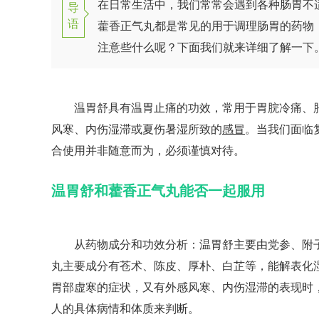
在日常生活中，我们常常会遇到各种肠胃不
导
语
藿香正气丸都是常见的用于调理肠胃的药物
注意些什么呢？下面我们就来详细了解一下
温胃舒具有温胃止痛的功效，常用于胃脘冷痛、胀
风寒、内伤湿滞或夏伤暑湿所致的
感冒
。当我们面临
合使用并非随意而为，必须谨慎对待。
温胃舒和藿香正气丸能否一起服用
从药物成分和功效分析：温胃舒主要由党参、附子
丸主要成分有苍术、陈皮、厚朴、白芷等，能解表化
胃部虚寒的症状，又有外感风寒、内伤湿滞的表现时
人的具体病情和体质来判断。