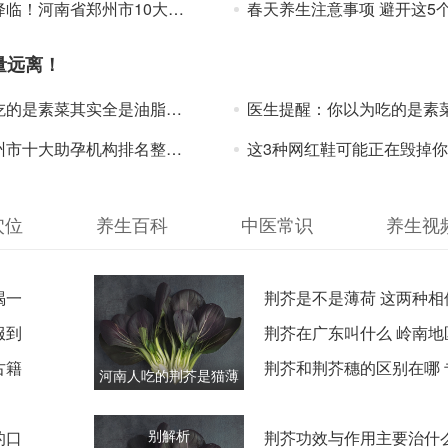
省郑州市10大助孕机构新版排名公布，官方已备案！
春天养生注意事项 避开这5个常见
量远离！
菜其实全是油脂，减重人群注意避开这些“雷区”
医生提醒：你以为吃的是素菜，其实全是
十大助孕机构排名整理，含具体联系方式
这3种网红鞋可能正在毁掉你的脚，穿的时候要注意一
穴位
养生百科
中医常识
养生视
喝一
荆芥是不是薄荷 这两种相
服到
的六大区分特征
荆芥在广东叫什么 岭南地
古籍
种香料的特别称谓
荆芥和荆芥穗的区别在哪 
河南人吃的荆芥是猫薄
制师傅的选购指南
荷吗 两种植物的本质区
别解析
的口
荆芥功效与作用主要治什么