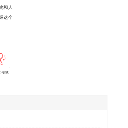
物和人
握这个
心测试
肾虚测试
孕期体重计
亚健康测试
上火测试
痛经程度自
算器
小工具
测