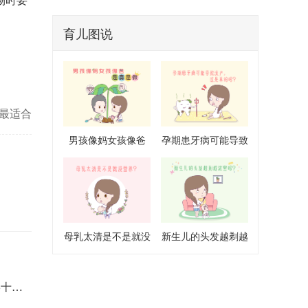
血流丰富，应及时就诊排除手术指征，
切勿依赖单一药物调理。
育儿图说
烧最适合
男孩像妈女孩像爸
孕期患牙病可能导致
是真是假
流产是真的吗
母乳太清是不是就没
新生儿的头发越剃越
营养
浓密吗
意要点