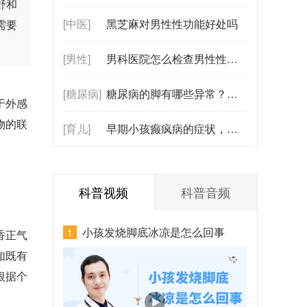
舒和
[中医]
黑芝麻对男性性功能好处吗
需要
[男性]
男科医院怎么检查男性性功能？（涉及前列腺与激素水平检测）
[糖尿病]
糖尿病的脚有哪些异常？麻木、发凉、发黑，这些信号别忽视！
于外感
物的联
[育儿]
早期小孩癫疯病的症状，癫痫早期识别信号
科普视频
科普音频
小孩发烧脚底冰凉是怎么回事
1
香正气
如既有
根据个