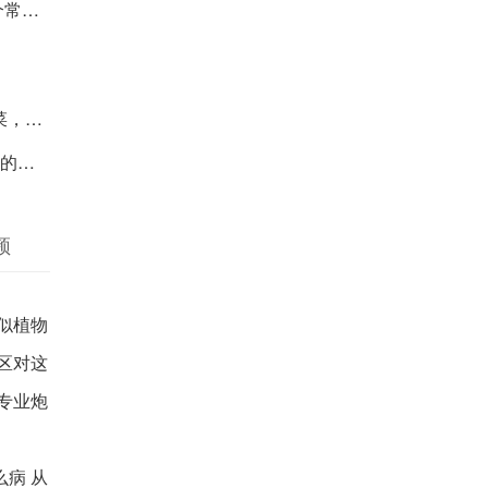
误区
油脂！
些！
频
似植物
区对这
专业炮
病 从