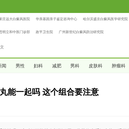
家庄远大白癜风医院
华亲基因亲子鉴定咨询中心
哈尔滨盛京白癜风医学研究院
鉴定咨询中心
中量亲子鉴定咨询中心
沈阳爱尔眼科医院（总院区）
思明立和中医门诊部
政平卫生院
广州新世纪白癜风防治研究院
文
新闻
男性
妇科
减肥
男科
皮肤科
肿瘤科
丸能一起吗 这个组合要注意