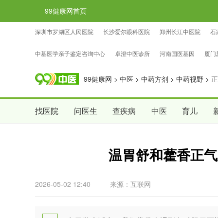
99健康网首页
深圳市罗湖区人民医院
长沙爱尔眼科医院
郑州长江中医院
石
忠证亲子鉴定咨询中心
国权基因亲子鉴定咨询中心
中检国权亲子
中基医学亲子鉴定咨询中心
卓澄中医诊所
河南国医基因
厦门
99健康网
>
中医
>
中药方剂
>
中药视野
>
正
找医院
问医生
查疾病
中医
育儿
温胃舒和藿香正气
2026-05-02 12:40
来源：互联网