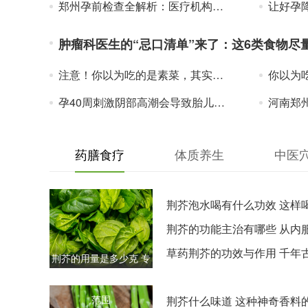
郑州孕前检查全解析：医疗机构就诊注意事项
让好孕降临！河南
肿瘤科医生的“忌口清单”来了：这6类食物尽
注意！你以为吃的是素菜，其实全是油脂和隐形热量
你以为吃的是素
孕40周刺激阴部高潮会导致胎儿缺氧吗？产科医生详解风险与注意事项
河南郑州市
药膳食疗
体质养生
中医
荆芥泡水喝有什么功效 这样
周改善五种身体问题
荆芥的功能主治有哪些 从内
外用的全面指南
草药荆芥的功效与作用 千年
荆芥的用量是多少克 专
记载的七大药用价值
业药师给出的安全剂量
范围
荆芥什么味道 这种神奇香料