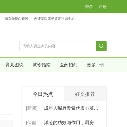
登录
注册
南京华厦白癜风
忠证基因亲子鉴定咨询中心
育儿图说
就诊指南
医药招商
更多
今日热点
好文推荐
[新闻]
成年人嘴唇发紫代表心脏不好？不一定！
[保健]
洋葱的功效与作用，厨房常见食材的养生奥秘