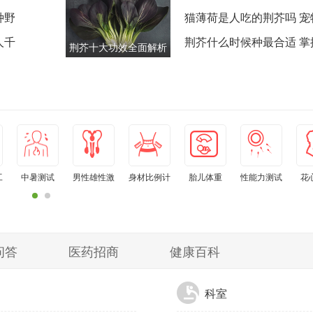
种野
古籍到现代的全面验证
猫薄荷是人吃的荆芥吗 宠
人千
类食用品种大不同
荆芥什么时候种最合适 掌
荆芥十大功效全面解析
时间段产量翻三倍
第七个能改善八成人的
亚健康
工
中暑测试
男性雄性激
身材比例计
胎儿体重
性能力测试
花
素水平自测
算器
问答
医药招商
健康百科
科室