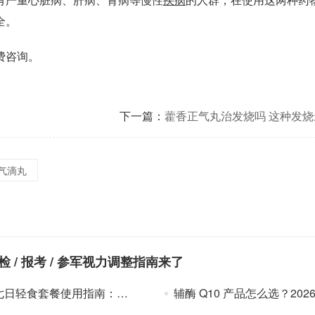
全。
费咨询。
下一篇：
藿香正气丸治发烧吗 这种发
气滴丸
/ 报考 / 参军视力调整指南来了
使用指南：7天三阶搭配+55种食材合理组合，这样执行更高效
辅酶 Q10 产品怎么选？2026十款产品信息参考与挑选注