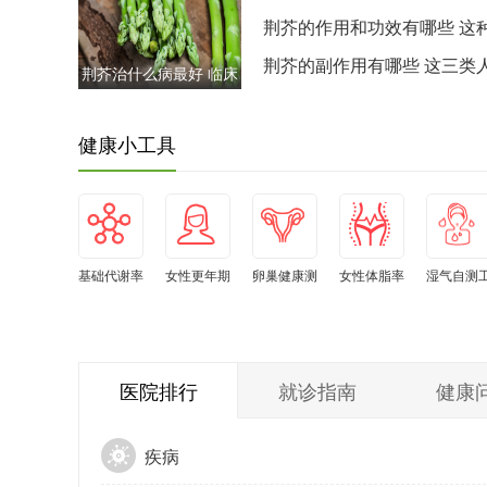
感竟有五个层次
荆芥的作用和功效有哪些 这
菜竟含九种活性成分
荆芥的副作用有哪些 这三类
荆芥治什么病最好 临床
万要谨慎食用
验证对这三种病症最有
效
健康小工具
基础代谢率
女性更年期
卵巢健康测
女性体脂率
湿气自测
自测
自测
试
水平自测
具
医院排行
就诊指南
健康
疾病