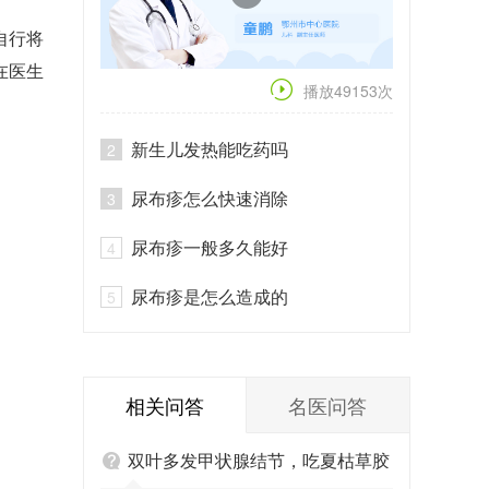
自行将
在医生
播放49153次
新生儿发热能吃药吗
2
尿布疹怎么快速消除
3
尿布疹一般多久能好
4
尿布疹是怎么造成的
5
相关问答
名医问答
双叶多发甲状腺结节，吃夏枯草胶