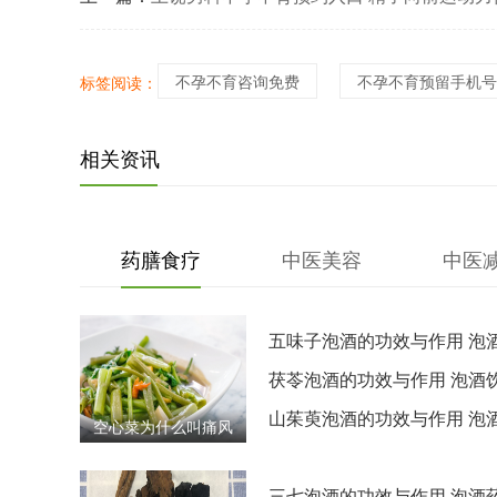
怎么办
不孕不育咨询免费
不孕不育预留手机号
标签阅读：
相关资讯
药膳食疗
中医美容
中医
五味子泡酒的功效与作用 泡
茶叶同饮禁忌须知
茯苓泡酒的功效与作用 泡酒
时段早晨还是晚上
山茱萸泡酒的功效与作用 泡
空心菜为什么叫痛风
西药同服注意事项
菜？医生警告：这3
三七泡酒的功效与作用 泡酒