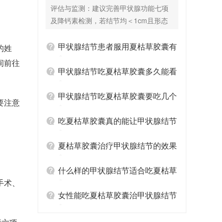
囊有辅助效果吗？
评估与监测：建议完善甲状腺功能七项
及降钙素检测，若结节均＜1cm且形态
良性，可每6-12个月复查超声动态观
察，无需过度干预。 夏枯草胶囊的应用
甲状腺结节患者服用夏枯草胶囊有
的姓
场景：若您存在肝郁化火证候（如易
间前往
哪些禁忌
怒、口苦、颈部灼热感），夏枯草胶囊
甲状腺结节吃夏枯草胶囊多久能看
可辅助改善机体代谢内环境。临床观察
到结节缩小
显示，夏枯草胶囊联合生活方式调整，
甲状腺结节吃夏枯草胶囊要吃几个
要注意
有助于减缓部分患者的结节增长趋势。
疗程
服用期间忌食辛辣油腻，疗程建议3个月
吃夏枯草胶囊真的能让甲状腺结节
为一周期。 联合用药方案：夏枯草胶囊
变小吗
可与西药如硒酵母片（调节甲状腺免
夏枯草胶囊治疗甲状腺结节的效果
疫）或左甲状腺素钠片（用于伴甲减
怎么样
者）配合使用，但需遵医嘱错开服药时
什么样的甲状腺结节适合吃夏枯草
间。需强调的是，夏枯草胶囊不宜与其
手术、
胶囊
他散结类中成药叠加服用，以免药效冲
女性能吃夏枯草胶囊治甲状腺结节
突或增加肝肾负担。 关键提示： 若任一
吗
结节短期内增长＞20%、出现微钙化或