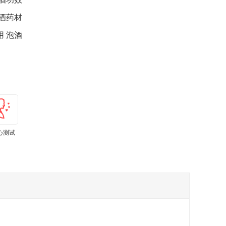
酒药材
 泡酒
心测试
肾虚测试
孕期体重计
亚健康测试
上火测试
痛经程度自
算器
小工具
测