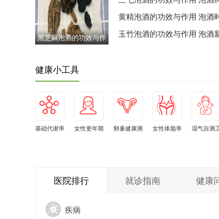
是否必须整颗使用
黄精泡酒的功效与作用 泡酒
长短与药效浓度关系
玉竹泡酒的功效与作用 泡酒
黑芝麻泡酒的功效与作
与陈酒选择建议
用 泡酒药材预处理清洗
干燥方法
健康小工具
基础代谢率
女性更年期
卵巢健康测
女性体脂率
湿气自测
自测
自测
试
水平自测
具
医院排行
就诊指南
健康
疾病