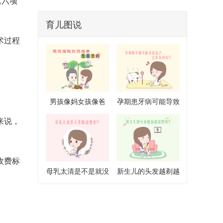
素六项
血流丰富，应及时就诊排除手术指征，
切勿依赖单一药物调理。
育儿图说
术过程
男孩像妈女孩像爸
孕期患牙病可能导致
是真是假
流产是真的吗
来说，
收费标
母乳太清是不是就没
新生儿的头发越剃越
营养
浓密吗