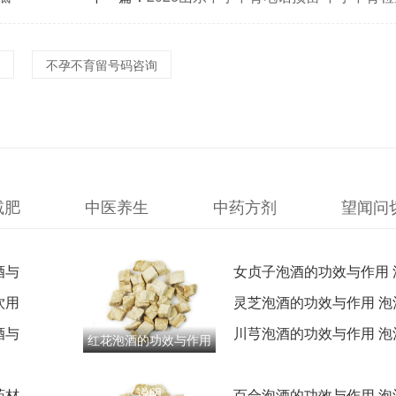
不孕不育留号码咨询
减肥
中医养生
中药方剂
望闻问
酒与
女贞子泡酒的功效与作用 
饮用
程中摇晃频率建议
灵芝泡酒的功效与作用 泡
酒与
运动效果更佳说明
川芎泡酒的功效与作用 泡
红花泡酒的功效与作用
最佳温度推荐
泡酒避光保存的重要性
说明
药材
百合泡酒的功效与作用 泡