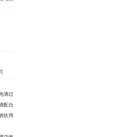
有哪些
切
泡酒过
酒配合
酒饮用
酒功效