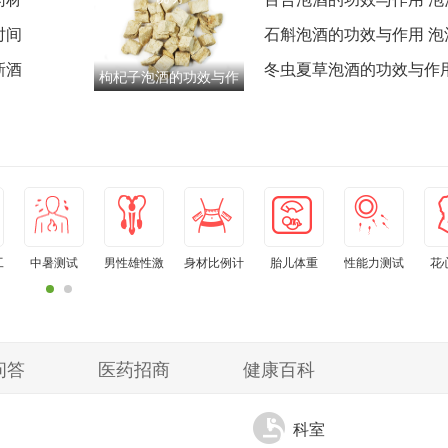
时间
最大化浸泡技巧总结
石斛泡酒的功效与作用 泡
新酒
产地对功效影响说明
冬虫夏草泡酒的功效与作用
枸杞子泡酒的功效与作
开封后保质期与保存方法
用 泡酒出现浑浊絮状物
原因分析
工
中暑测试
男性雄性激
身材比例计
胎儿体重
性能力测试
花
素水平自测
算器
问答
医药招商
健康百科
科室