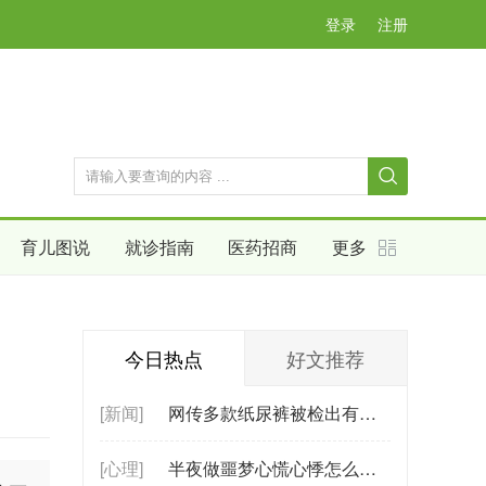
登录
注册
育儿图说
就诊指南
医药招商
更多
今日热点
好文推荐
[新闻]
网传多款纸尿裤被检出有毒物甲酰胺 甲
[心理]
半夜做噩梦心慌心悸怎么回事？可能是这几个原因在作怪