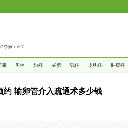
科杂病
>
正文
新闻
男性
妇科
减肥
男科
皮肤科
肿瘤科
预约 输卵管介入疏通术多少钱