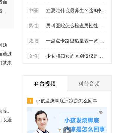
者而
[中医]
立夏吃什么最养生？这6种时令食物助你
段，
[男性]
男科医院怎么检查男性性功能？（涉及前列腺与激素水平检测）
[减肥]
一点点卡路里热量表一览 一点点里热量
问题
而通过
[女性]
少女和妇女的区别仅仅是胖吗？少女身和
们就来
科普视频
科普音频
小孩发烧脚底冰凉是怎么回事
1
动等。
可以避