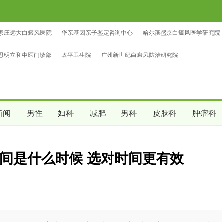
家庄远大白癜风医院
华亲基因亲子鉴定咨询中心
哈尔滨盛京白癜风医学研究院
鉴定咨询中心
中量亲子鉴定咨询中心
沈阳爱尔眼科医院（总院区）
思明立和中医门诊部
政平卫生院
广州新世纪白癜风防治研究院
新闻
男性
妇科
减肥
男科
皮肤科
肿瘤科
间是什么时候 选对时间更有效