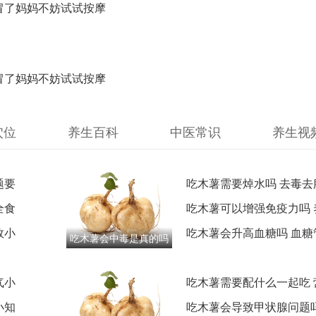
冒了妈妈不妨试试按摩
冒了妈妈不妨试试按摩
穴位
养生百科
中医常识
养生视
题要
吃木薯需要焯水吗 去毒去
全食
巧
吃木薯可以增强免疫力吗 
效小
效小科普
吃木薯会升高血糖吗 血糖
吃木薯会中毒是真的吗
提醒
真相原来是这样
气小
吃木薯需要配什么一起吃 
小知
配推荐
吃木薯会导致甲状腺问题吗