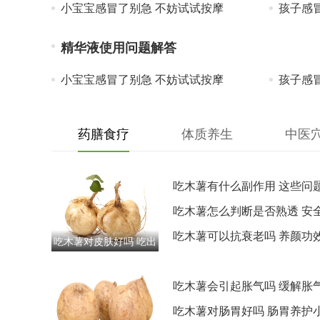
小宝宝感冒了别急 不妨试试按摩
孩子感
精华液使用问题解答
小宝宝感冒了别急 不妨试试按摩
孩子感
药膳食疗
体质养生
中医
吃木薯有什么副作用 这些问
警惕
吃木薯怎么判断是否熟透 安
用小技巧
吃木薯可以抗衰老吗 养颜功
吃木薯对皮肤好吗 吃出
分享
好皮肤的小知识
吃木薯会引起胀气吗 缓解胀
妙招
吃木薯对肠胃好吗 肠胃养护