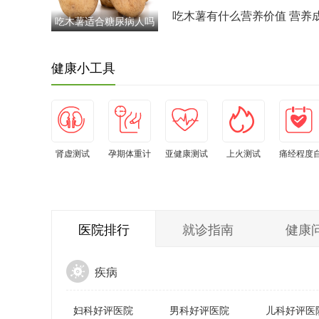
识
吃木薯有什么营养价值 营养
吃木薯适合糖尿病人吗
全解析
控糖人群食用建议
健康小工具
花心测试
肾虚测试
孕期体重计
亚健康测试
上火测试
痛经程度
算器
小工具
测
医院排行
就诊指南
健康
疾病
妇科好评医院
男科好评医院
儿科好评医