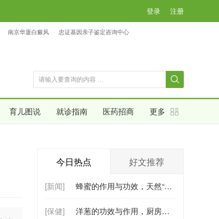
登录
注册
南京华厦白癜风
忠证基因亲子鉴定咨询中心
育儿图说
就诊指南
医药招商
更多
今日热点
好文推荐
[新闻]
蜂蜜的作用与功效，天然“营养宝库”的秘密
[保健]
洋葱的功效与作用，厨房常见食材的养生奥秘