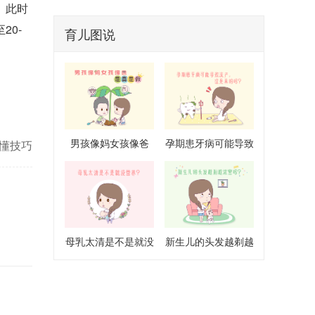
。此时
0-
育儿图说
男孩像妈女孩像爸
孕期患牙病可能导致
懂技巧
是真是假
流产是真的吗
母乳太清是不是就没
新生儿的头发越剃越
营养
浓密吗