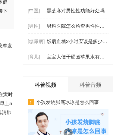
体健
[中医]
黑芝麻对男性性功能好处吗
接下
[男性]
男科医院怎么检查男性性功能？（涉及前列腺与激素水平检测）
[糖尿病]
饭后血糖2小时应该是多少为正常 2026最新数值
按摩发
[育儿]
宝宝大便干硬煮苹果水有用吗？该怎么煮才有效？
科普视频
科普音频
在寅时
小孩发烧脚底冰凉是怎么回事
1
早上5
其清肺