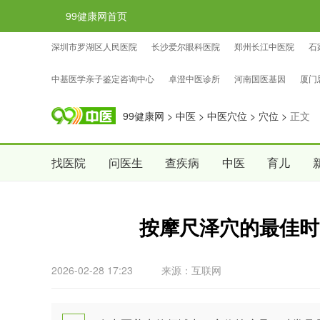
99健康网首页
深圳市罗湖区人民医院
长沙爱尔眼科医院
郑州长江中医院
石
忠证亲子鉴定咨询中心
国权基因亲子鉴定咨询中心
中检国权亲子
中基医学亲子鉴定咨询中心
卓澄中医诊所
河南国医基因
厦门
99健康网
>
中医
>
中医穴位
>
穴位
>
正文
找医院
问医生
查疾病
中医
育儿
按摩尺泽穴的最佳时
2026-02-28 17:23
来源：互联网