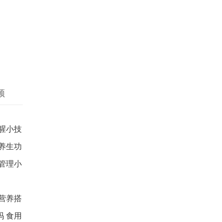
频
腥小技
养生功
管理小
营养搭
 食用