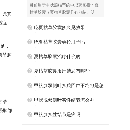
目前用于甲状腺结节的中成药包括：夏
枯草胶囊（夏枯草胶囊具有散结、明
。尤其
目、消肿、清火等功效与作用，通常用
适症
于治疗乳腺结节、乳腺增生以及淋巴结
吃夏枯草胶囊多久见效果
核等疾病。该药品属于中成药物，性质
寒凉、味甘、微苦，也能对筋骨疼痛、
吃夏枯草胶囊会拉肚子吗
充足，
口眼歪斜以及细菌性痢疾等疾病达到良
调节肺
好的治疗作用。）、平消胶囊（活血化
夏枯草胶囊治疗什么病
瘀、散结消肿，适用于实证型结节，含
仙鹤草、郁金等成分）、消瘿丸（软坚
夏枯草胶囊服用禁忌有哪些
散结、化痰消瘿，适合痰湿阻滞型患
者，含昆布、海藻等）。 除药物外，患
甲状腺双侧叶实质回声不均匀是怎
者饮食以温软易消化为主，避免生冷、
么回事
坚硬食物；规律作息，避免熬夜加重胃
甲状腺双侧叶实性结节怎么办
对清
肠负担；若潜血试验阳性，需进一步做
强肺部
胃镜检查，明确出血原因后调整方案，
甲状腺实性结节是癌吗
切勿盲目停药。