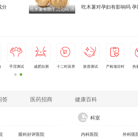
成分
安全科普
吃木薯对孕妇有影响吗 孕
吃木薯有助于消化吗 消
指南
化不好人群建议
自
手淫测试
减肥自测
十二时辰养
肤质测试
产检项目时
热
生钟
间表
问答
医药招商
健康百科
科室
院
眼科好评医院
内科医院
外科医