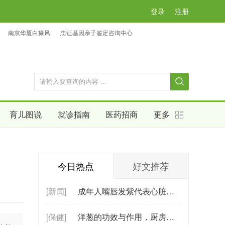
登录
注册
南京华厦白癜风
忠证基因亲子鉴定咨询中心
育儿图说
就诊指南
医药招商
更多
今日热点
好文推荐
[新闻]
成年人嘴唇发紫代表心脏不好？不一定！
[保健]
洋葱的功效与作用，厨房常见食材的养生奥秘