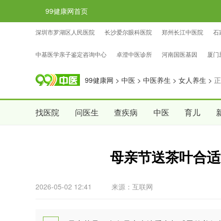
99健康网首页
深圳市罗湖区人民医院
长沙爱尔眼科医院
郑州长江中医院
石
忠证亲子鉴定咨询中心
国权基因亲子鉴定咨询中心
中检国权亲子
中基医学亲子鉴定咨询中心
卓澄中医诊所
河南国医基因
厦门
99健康网
>
中医
>
中医养生
>
女人养生
>
正
找医院
问医生
查疾病
中医
育儿
母亲节送茶叶合适
2026-05-02 12:41
来源：互联网