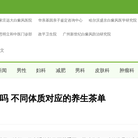
家庄远大白癜风医院
华亲基因亲子鉴定咨询中心
哈尔滨盛京白癜风医学研究院
鉴定咨询中心
中量亲子鉴定咨询中心
沈阳爱尔眼科医院（总院区）
思明立和中医门诊部
政平卫生院
广州新世纪白癜风防治研究院
文
新闻
男性
妇科
减肥
男科
皮肤科
肿瘤科
吗 不同体质对应的养生茶单