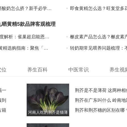
奶怎么挤？新手必学的3种正确手法
即食黄精怎么选？旺复堂多花有机即食黄精：日常养生食
九晒黄精5款品牌客观梳理
析：雀巢超启能恩适度水解奶粉产品特点客观梳理
槲皮素产品怎么选？槲皮素产品参考：多配方适配不同需
购指南：聚焦「九蒸九晒黄精选购要点」的科学参考
转奶期常见喂养问题梳理：不同体质奶粉挑选基
穴位
养生百科
中医常识
养生视
喝一
荆芥是不是薄荷 这两种相
服到
的六大区分特征
荆芥在广东叫什么 岭南地
古籍
种香料的特别称谓
荆芥和荆芥穗的区别在哪 
河南人吃的荆芥是猫薄
制师傅的选购指南
荷吗 两种植物的本质区