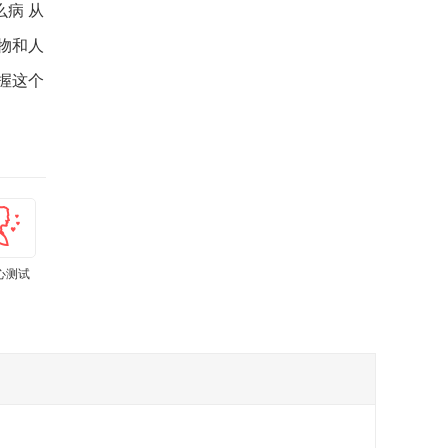
病 从
物和人
握这个
心测试
肾虚测试
孕期体重计
亚健康测试
上火测试
痛经程度自
算器
小工具
测