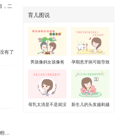
目，二
血流丰富，应及时就诊排除手术指征，
切勿依赖单一药物调理。
育儿图说
没有了
男孩像妈女孩像爸
孕期患牙病可能导致
是真是假
流产是真的吗
母乳太清是不是就没
新生儿的头发越剃越
营养
浓密吗
点整理