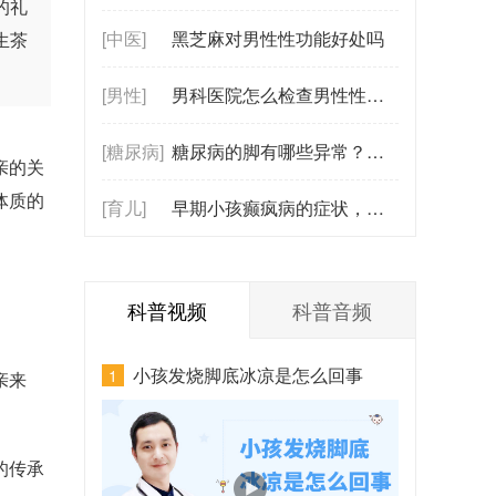
的礼
[中医]
黑芝麻对男性性功能好处吗
生茶
[男性]
男科医院怎么检查男性性功能？（涉及前列腺与激素水平检测）
[糖尿病]
糖尿病的脚有哪些异常？麻木、发凉、发黑，这些信号别忽视！
亲的关
体质的
[育儿]
早期小孩癫疯病的症状，癫痫早期识别信号
科普视频
科普音频
小孩发烧脚底冰凉是怎么回事
1
亲来
的传承