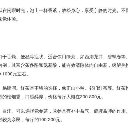
在闲暇时光，泡上一杯香茗，放松身心，享受宁静的时光。不
味觉体验。
口干舌燥、
便秘
等症状。适合饮用绿茶，如西湖龙井、碧螺春等
为例，其富含茶多酚和氨基酸，能有效清除体内自由基，缓解热
1000元左右。
、易
腹泻
。红茶是不错的选择，像正山小种、祁门红茶等。红茶
松烟香，口感醇厚，价格每斤大概在300-800元。
自汗。可以选择党参茶，党参具有补中益气、健脾益肺的作用
为亲民，每斤约100-200元。