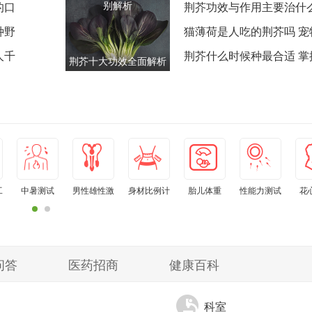
别解析
的口
荆芥功效与作用主要治什么
种野
古籍到现代的全面验证
猫薄荷是人吃的荆芥吗 宠
人千
类食用品种大不同
荆芥什么时候种最合适 掌
荆芥十大功效全面解析
时间段产量翻三倍
第七个能改善八成人的
亚健康
工
中暑测试
男性雄性激
身材比例计
胎儿体重
性能力测试
花
素水平自测
算器
问答
医药招商
健康百科
科室