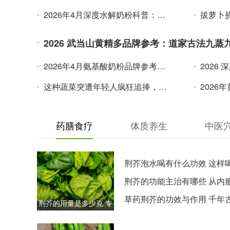
2026年4月深度水解奶粉科普：牛奶蛋白过敏宝宝饮食管理信息参考
拔萝卜挤酸
2026 武当山黄精多品牌参考：道家古法九蒸
2026年4月氨基酸奶粉品牌参考：牛奶蛋白敏感体质宝宝奶粉怎么选？
2026 深度解
这种蔬菜突遭年轻人疯狂追捧，但需警惕“健康营销”背后的糖陷阱
2026年黄精选
药膳食疗
体质养生
中医
荆芥泡水喝有什么功效 这样
周改善五种身体问题
荆芥的功能主治有哪些 从内
外用的全面指南
草药荆芥的功效与作用 千年
荆芥的用量是多少克 专
记载的七大药用价值
业药师给出的安全剂量