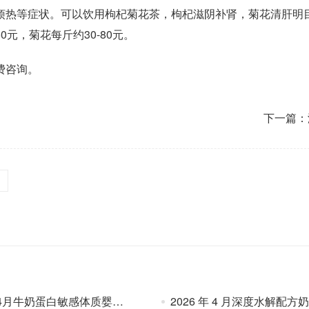
热等症状。可以饮用枸杞菊花茶，枸杞滋阴补肾，菊花清肝明
0元，菊花每斤约30-80元。
费咨询。
下一篇：
月牛奶蛋白敏感体质婴幼儿配方奶粉选购参考
2026 年 4 月深度水解配方奶粉选购参考：产品特