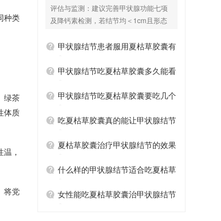
囊有辅助效果吗？
评估与监测：建议完善甲状腺功能七项
同种类
及降钙素检测，若结节均＜1cm且形态
良性，可每6-12个月复查超声动态观
察，无需过度干预。 夏枯草胶囊的应用
甲状腺结节患者服用夏枯草胶囊有
场景：若您存在肝郁化火证候（如易
哪些禁忌
怒、口苦、颈部灼热感），夏枯草胶囊
甲状腺结节吃夏枯草胶囊多久能看
可辅助改善机体代谢内环境。临床观察
到结节缩小
显示，夏枯草胶囊联合生活方式调整，
甲状腺结节吃夏枯草胶囊要吃几个
。绿茶
有助于减缓部分患者的结节增长趋势。
性体质
疗程
服用期间忌食辛辣油腻，疗程建议3个月
吃夏枯草胶囊真的能让甲状腺结节
为一周期。 联合用药方案：夏枯草胶囊
变小吗
可与西药如硒酵母片（调节甲状腺免
夏枯草胶囊治疗甲状腺结节的效果
性温，
疫）或左甲状腺素钠片（用于伴甲减
怎么样
者）配合使用，但需遵医嘱错开服药时
什么样的甲状腺结节适合吃夏枯草
间。需强调的是，夏枯草胶囊不宜与其
胶囊
。将党
他散结类中成药叠加服用，以免药效冲
女性能吃夏枯草胶囊治甲状腺结节
突或增加肝肾负担。 关键提示： 若任一
吗
结节短期内增长＞20%、出现微钙化或