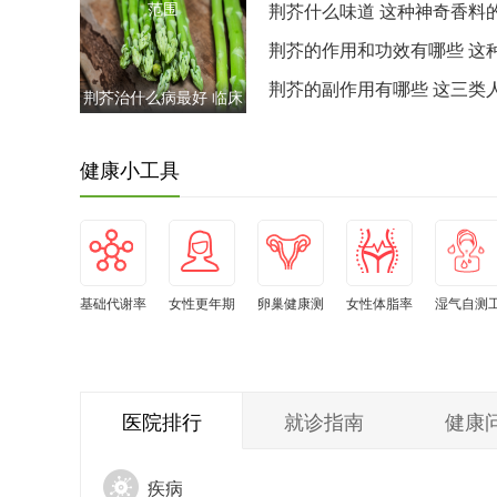
范围
荆芥什么味道 这种神奇香料
感竟有五个层次
荆芥的作用和功效有哪些 这
菜竟含九种活性成分
荆芥的副作用有哪些 这三类
荆芥治什么病最好 临床
万要谨慎食用
验证对这三种病症最有
效
健康小工具
基础代谢率
女性更年期
卵巢健康测
女性体脂率
湿气自测
自测
自测
试
水平自测
具
医院排行
就诊指南
健康
疾病