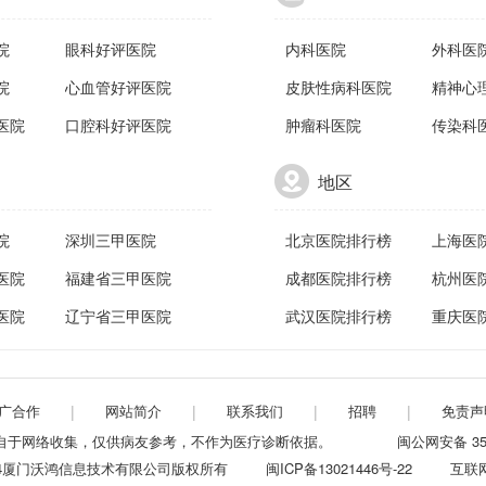
院
眼科好评医院
内科医院
外科医
院
心血管好评医院
皮肤性病科医院
精神心
医院
口腔科好评医院
肿瘤科医院
传染科
地区
院
深圳三甲医院
北京医院排行榜
上海医
医院
福建省三甲医院
成都医院排行榜
杭州医
医院
辽宁省三甲医院
武汉医院排行榜
重庆医
广合作
|
网站简介
|
联系我们
|
招聘
|
免责声
来自于网络收集，仅供病友参考，不作为医疗诊断依据。
闽公网安备 350
22-2024厦门沃鸿信息技术有限公司版权所有
闽ICP备13021446号-22
互联