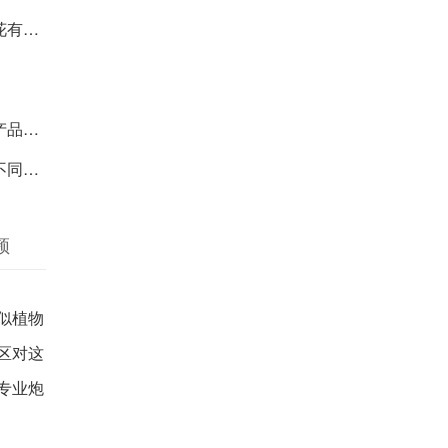
材参考
求人群
础参考
频
似植物
区对这
专业炮